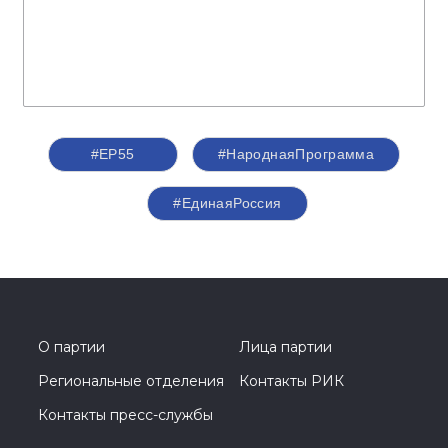
#ЕР55
#НароднаяПрограмма
#‎ЕдинаяРоссия
О партии
Лица партии
Региональные отделения
Контакты РИК
Контакты пресс-службы