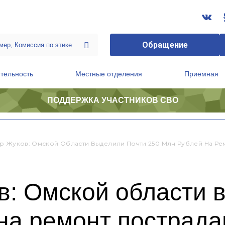
Обращение
тельность
Местные отделения
Приемная
ПОДДЕРЖКА УЧАСТНИКОВ СВО
ственной приемной Председателя Партии
Президиум регионального политического совета
р Жуков: Омской Области Выделили Почти 250 Млн Рублей На Ре
в: Омской области 
на ремонт пострада