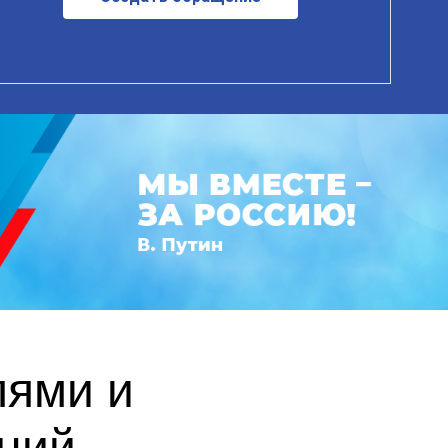
лями и
ний