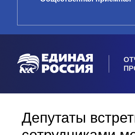
ОТ
ПР
Депутаты встрет
сотрудниками м