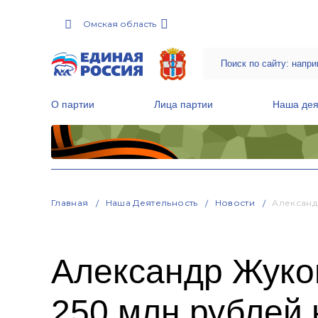
Омская область
О партии
Лица партии
Наша дея
Местные общественные приемные Партии
Руководитель Региональной обще
Народная программа «Единой России»
Главная
Наша Деятельность
Новости
Александ
Александр Жуко
250 млн рублей 