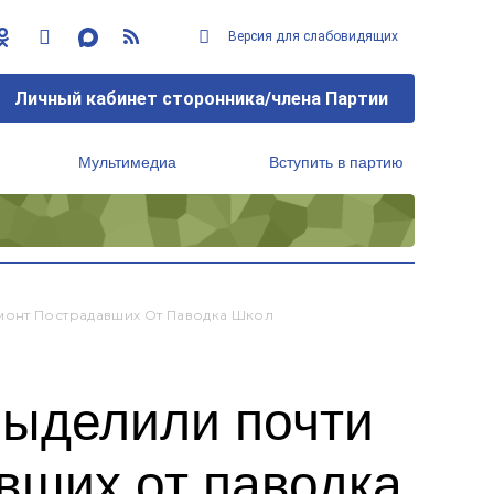
Версия для слабовидящих
Личный кабинет сторонника/члена Партии
Мультимедиа
Вступить в партию
Региональный исполнительный комитет
монт Пострадавших От Паводка Школ
выделили почти
вших от паводка