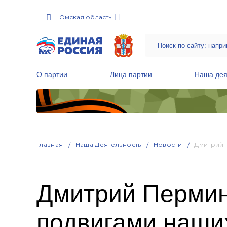
Омская область
О партии
Лица партии
Наша дея
Местные общественные приемные Партии
Руководитель Региональной обще
Народная программа «Единой России»
Главная
Наша Деятельность
Новости
Дмитрий 
Дмитрий Пермин
подвигами наших