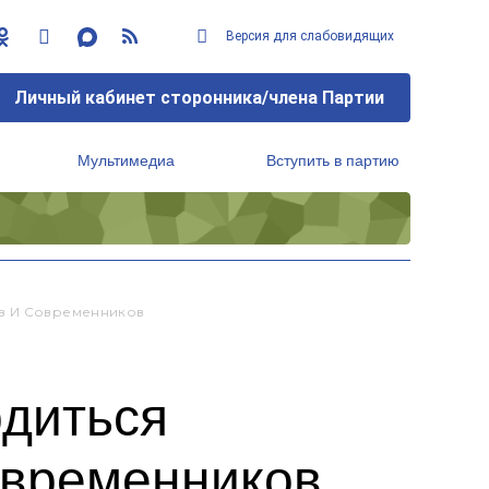
Версия для слабовидящих
Личный кабинет сторонника/члена Партии
Мультимедиа
Вступить в партию
Региональный исполнительный комитет
ов И Современников
диться
овременников