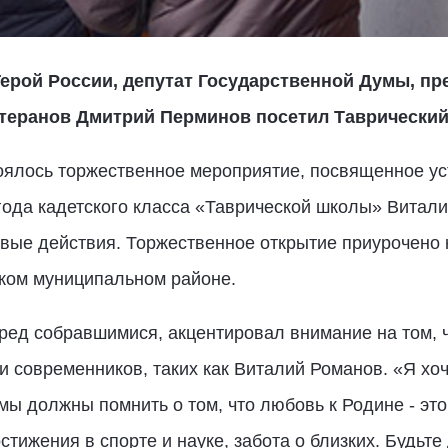
Герой России, депутат Государственной Думы, п
теранов Дмитрий Перминов посетил Таврически
оялось торжественное мероприятие, посвященное у
года кадетского класса «Таврической школы» Витал
евые действия. Торжественное открытие приурочено 
ском муниципальном районе.
ред собравшимися, акцентировал внимание на том, 
и современников, таких как Виталий Романов. «Я хо
мы должны помнить о том, что любовь к Родине - это 
стижения в спорте и науке, забота о близких. Будьт