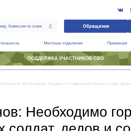
Обращение
тельность
Местные отделения
Приемная
ПОДДЕРЖКА УЧАСТНИКОВ СВО
ственной приемной Председателя Партии
Президиум регионального политического совета
Перминов: Необходимо Гордиться Подвигами Наших Солдат, Дед
ов: Необходимо гор
 солдат, дедов и с