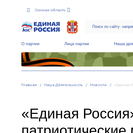
Омская область
О партии
Лица партии
Наша дея
Местные общественные приемные Партии
Руководитель Региональной обще
Народная программа «Единой России»
Главная
Наша Деятельность
Новости
«Единая 
«Единая Россия
патриотические