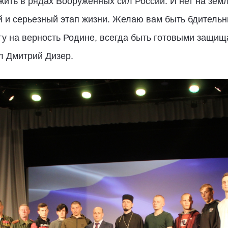
жить в рядах Вооруженных сил России. И нет на зем
й и серьезный этап жизни. Желаю вам быть бдител
гу на верность Родине, всегда быть готовыми защищ
л Дмитрий Дизер.