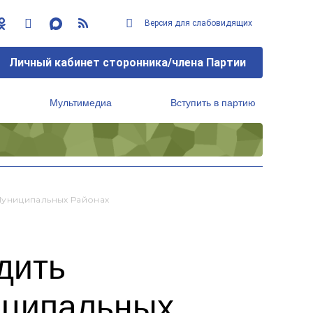
Версия для слабовидящих
Личный кабинет сторонника/члена Партии
Мультимедиа
Вступить в партию
Региональный исполнительный комитет
Муниципальных Районах
дить
иципальных