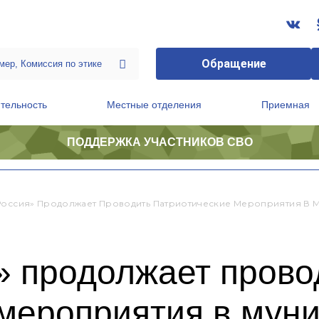
Обращение
тельность
Местные отделения
Приемная
ПОДДЕРЖКА УЧАСТНИКОВ СВО
ственной приемной Председателя Партии
Президиум регионального политического совета
Россия» Продолжает Проводить Патриотические Мероприятия В 
» продолжает прово
 мероприятия в мун