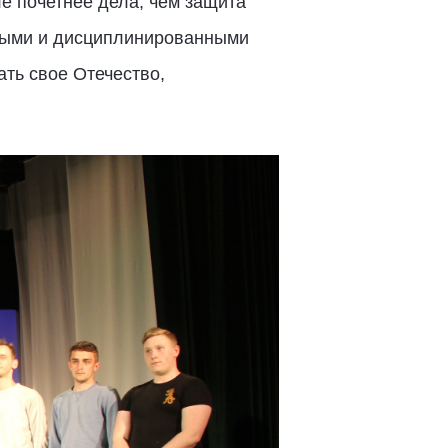
ле почетнее дела, чем защита
ьными и дисциплинированными
ать свое Отечество,