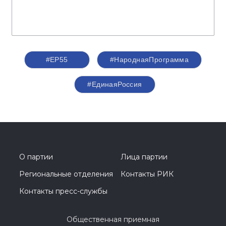
#ЕР55
#НароднаяПрограмма
#‎ЕдинаяРоссия
О партии
Лица партии
Региональные отделения
Контакты РИК
Контакты пресс-службы
Общественная приемная