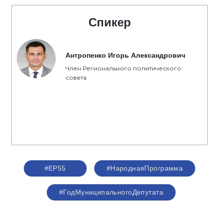
Спикер
Антропенко Игорь Александрович
Член Регионального политического
совета
#ЕР55
#НароднаяПрограмма
#ГодМуниципальногоДепутата