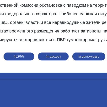
твенной комиссии обстановка с паводком на террит
ии федерального характера. Наиболее сложная ситу
ия», органы власти и все неравнодушные жители р
нктах временного размещения работают активисты п
мируются и отправляются в ПВР гуманитарные груз
#ЕР55
#паводок
#гумпомощь