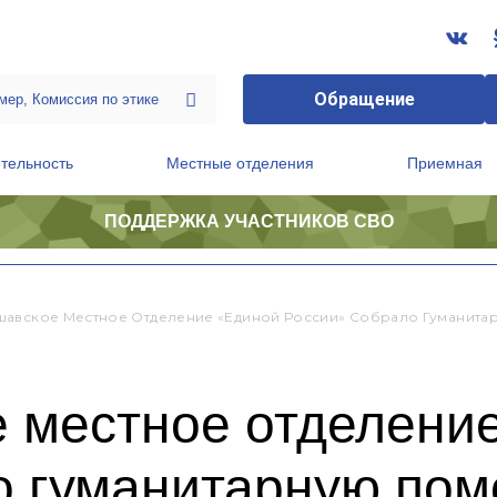
Обращение
тельность
Местные отделения
Приемная
ПОДДЕРЖКА УЧАСТНИКОВ СВО
ственной приемной Председателя Партии
Президиум регионального политического совета
авское Местное Отделение «Единой России» Собрало Гуманита
 местное отделени
о гуманитарную по