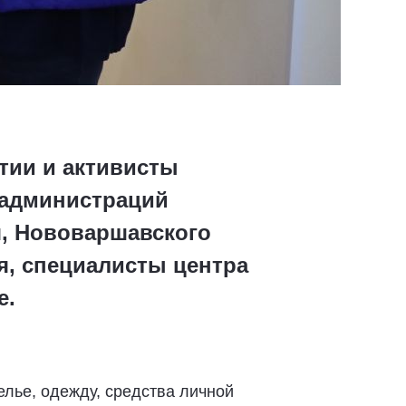
тии и активисты
 администраций
я, Нововаршавского
я, специалисты центра
е.
елье, одежду, средства личной