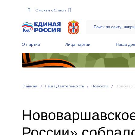
Омская область
О партии
Лица партии
Наша дея
Местные общественные приемные Партии
Руководитель Региональной обще
Народная программа «Единой России»
Главная
Наша Деятельность
Новости
Нововарш
Нововаршавское
России» собрал