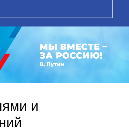
лями и
ний