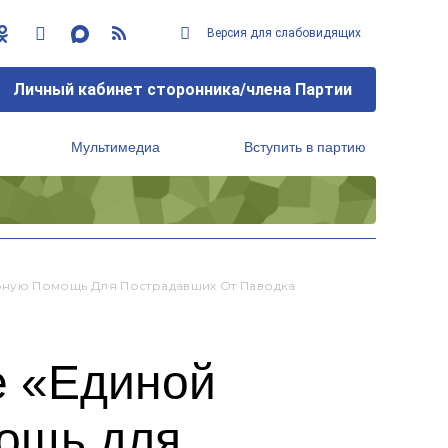
Версия для слабовидящих
Личный кабинет сторонника/члена Партии
Мультимедиа
Вступить в партию
Региональный исполнительный комитет
рную Помощь Для Пострадавших От Паводка
е «Единой
мощь для