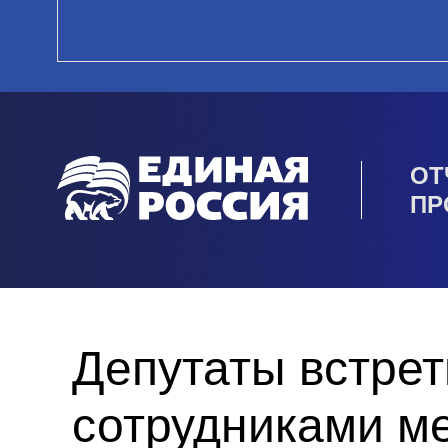
ОТ
ПР
Депутаты встрет
сотрудниками м