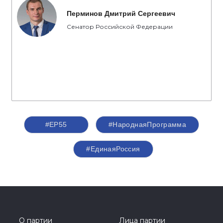
Перминов Дмитрий Сергеевич
Сенатор Российской Федерации
#ЕР55
#НароднаяПрограмма
#‎ЕдинаяРоссия
О партии
Лица партии