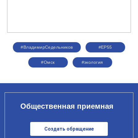
#ВладимирСедельников
#ЕР55
#Омск
#экология
Общественная приемная
Создать обращение