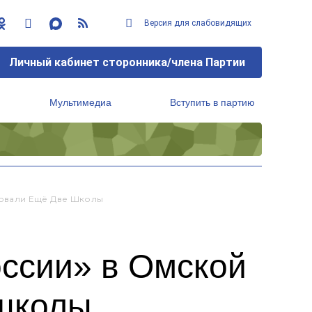
Версия для слабовидящих
Личный кабинет сторонника/члена Партии
Мультимедиа
Вступить в партию
Региональный исполнительный комитет
овали Ещё Две Школы
ссии» в Омской
 школы