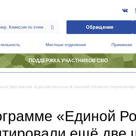
Обращение
тельность
Местные отделения
Приемная
ПОДДЕРЖКА УЧАСТНИКОВ СВО
ственной приемной Председателя Партии
Президиум регионального политического совета
ной Программе «Единой России» В Омской Области Отремонтир
ограмме «Единой Ро
нтировали ещё две