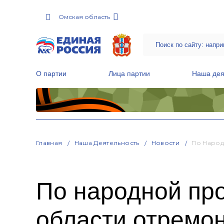
Омская область
О партии
Лица партии
Наша дея
Местные общественные приемные Партии
Руководитель Региональной обще
Народная программа «Единой России»
Главная
Наша Деятельность
Новости
По Народ
По народной пр
области отремо