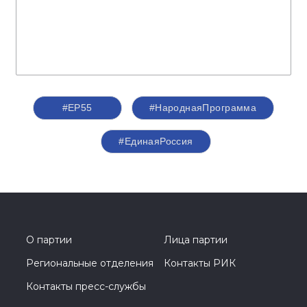
#ЕР55
#НароднаяПрограмма
#‎ЕдинаяРоссия
О партии
Лица партии
Региональные отделения
Контакты РИК
Контакты пресс-службы