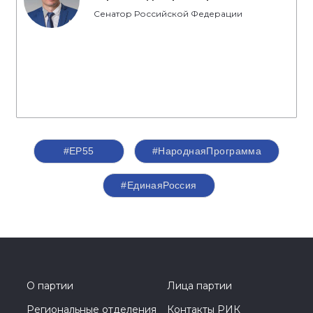
Сенатор Российской Федерации
#ЕР55
#НароднаяПрограмма
#‎ЕдинаяРоссия
О партии
Лица партии
Региональные отделения
Контакты РИК