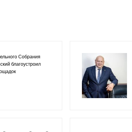
тельного Собрания
ский благоустроил
лощадок