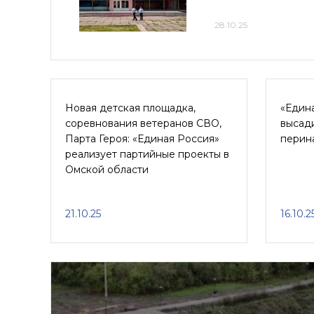
28.10.25
Новая детская площадка,
«Един
соревнования ветеранов СВО,
высади
Парта Героя: «Единая Россия»
перин
реализует партийные проекты в
Омской области
21.10.25
16.10.2