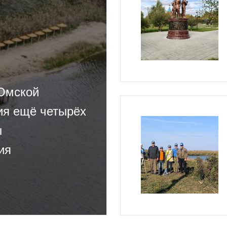
 Омской
ия ещё четырёх
ы
ия