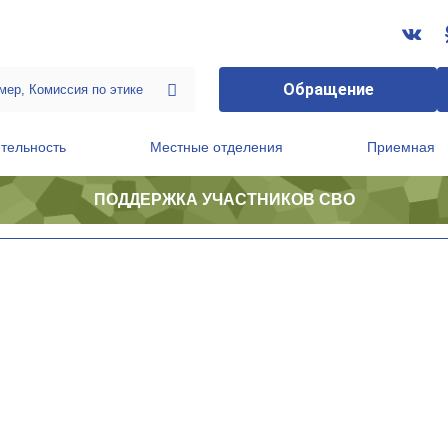
Обращение
тельность
Местные отделения
Приемная
ПОДДЕРЖКА УЧАСТНИКОВ СВО
ственной приемной Председателя Партии
Президиум регионального политического совета