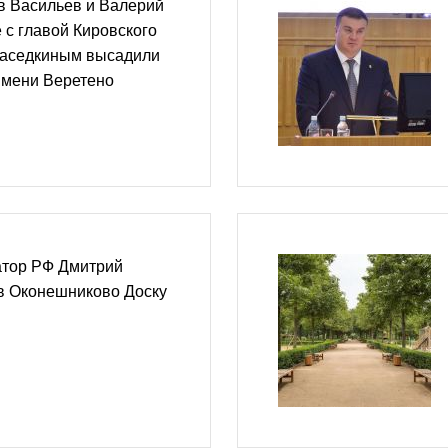
в Васильев и Валерий
 с главой Кировского
Наседкиным высадили
имени Веретено
атор РФ Дмитрий
в Оконешниково Доску