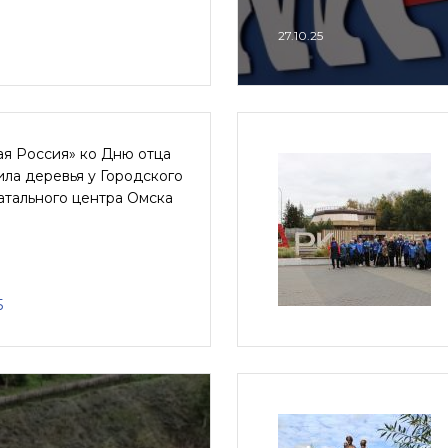
27.10.25
ая Россия» ко Дню отца
ла деревья у Городского
атального центра Омска
5