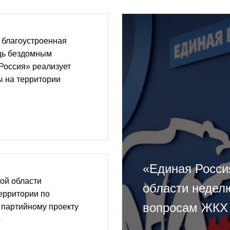
 благоустроенная
щь бездомным
Россия» реализует
ы на территории
«Единая Росси
кой области
области недел
территории по
вопросам ЖКХ
 партийному проекту
»