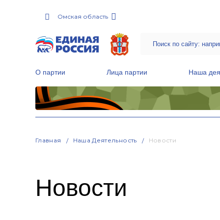
Омская область
О партии
Лица партии
Наша дея
Местные общественные приемные Партии
Руководитель Региональной обще
Народная программа «Единой России»
Главная
Наша Деятельность
Новости
Новости