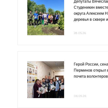
Депутаты Вячесла
Студеникин вместе
округа Алексеем 
деревья в сквере 
28.05.26
Герой России, сен
Перминов открыл 
почета волонтеров
06.05.26