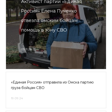
Активист партии «Единая
Россия» Елена Пученко
отвезла омским бойцам
помощь в зону СВО
05.11.24
«Единая Россия» отправила из Омска партию
груза бойцам СВО
19.09.24