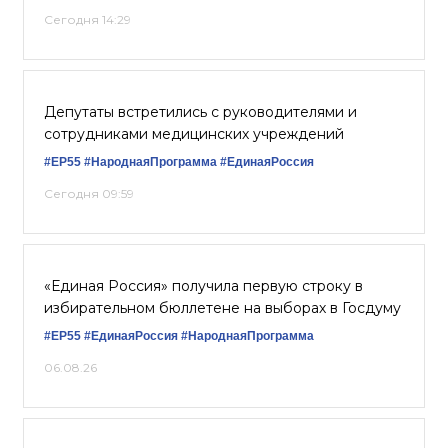
Сегодня 14:29
Депутаты встретились с руководителями и
сотрудниками медицинских учреждений
#ЕР55
#НароднаяПрограмма
#‎ЕдинаяРоссия
Сегодня 09:59
«Единая Россия» получила первую строку в
избирательном бюллетене на выборах в Госдуму
#ЕР55
#ЕдинаяРоссия
#НароднаяПрограмма
06.08.26