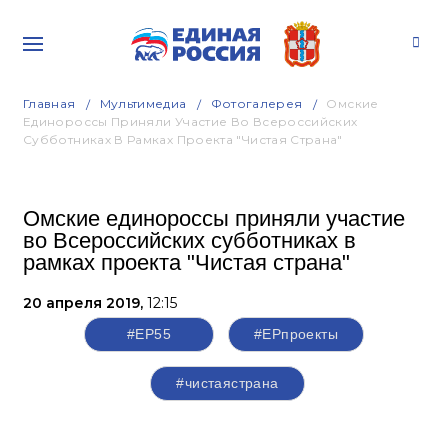
Главная
Мультимедиа
Фотогалерея
Омские
Единороссы Приняли Участие Во Всероссийских
Субботниках В Рамках Проекта "Чистая Страна"
Омские единороссы приняли участие
во Всероссийских субботниках в
рамках проекта "Чистая страна"
20 апреля 2019,
12:15
#ЕР55
#ЕРпроекты
#чистаястрана