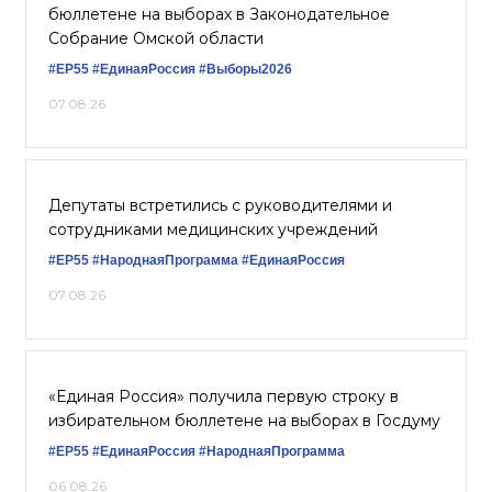
бюллетене на выборах в Законодательное
Собрание Омской области
#ЕР55
#ЕдинаяРоссия
#Выборы2026
07.08.26
Депутаты встретились с руководителями и
сотрудниками медицинских учреждений
#ЕР55
#НароднаяПрограмма
#‎ЕдинаяРоссия
07.08.26
«Единая Россия» получила первую строку в
избирательном бюллетене на выборах в Госдуму
#ЕР55
#ЕдинаяРоссия
#НароднаяПрограмма
06.08.26