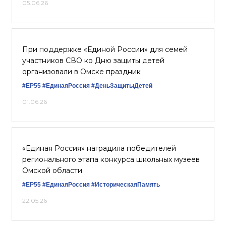
05.06.26
При поддержке «Единой России» для семей
участников СВО ко Дню защиты детей
организовали в Омске праздник
#ЕР55
#ЕдинаяРоссия
#ДеньЗащитыДетей
01.06.26
«Единая Россия» наградила победителей
регионального этапа конкурса школьных музеев
Омской области
#ЕР55
#ЕдинаяРоссия
#ИсторическаяПамять
22.05.26