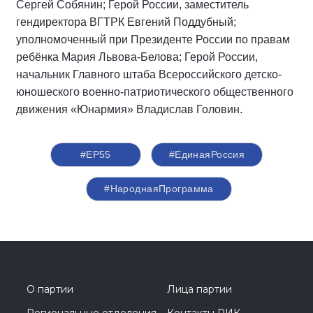
Сергей Собянин; Герой России, заместитель
гендиректора ВГТРК Евгений Поддубный;
уполномоченный при Президенте России по правам
ребёнка Мария Львова-Белова; Герой России,
начальник Главного штаба Всероссийского детско-
юношеского военно-патриотического общественного
движения «Юнармия» Владислав Головин.
#ЕР55
#ЕдинаяРоссия
#НароднаяПрограмма
О партии
Лица партии
Региональные отделения
Контакты РИК