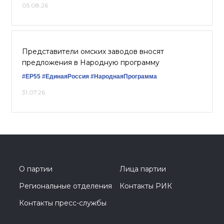
05.08.26
Представители омских заводов вносят
предложения в Народную программу
#ЕР55
#ЕдинаяРоссия
#НароднаяПрограмма
31.07.26
О партии
Лица партии
Региональные отделения
Контакты РИК
Контакты пресс-службы