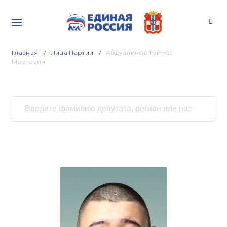
Главная
Лица Партии
Абдуалинов Таймас
Мратович