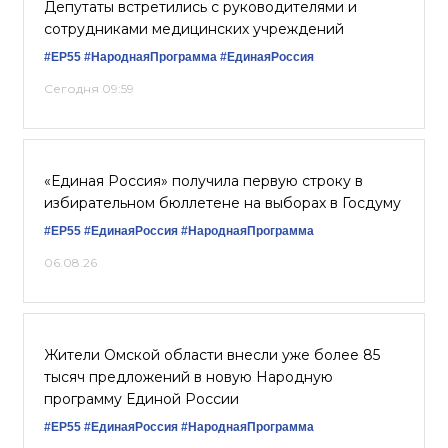
Депутаты встретились с руководителями и
сотрудниками медицинских учреждений
#ЕР55
#НароднаяПрограмма
#‎ЕдинаяРоссия
Сегодня 09:59
«Единая Россия» получила первую строку в
избирательном бюллетене на выборах в Госдуму
#ЕР55
#ЕдинаяРоссия
#НароднаяПрограмма
06.08.26
Жители Омской области внесли уже более 85
тысяч предложений в новую Народную
программу Единой России
#ЕР55
#ЕдинаяРоссия
#НароднаяПрограмма